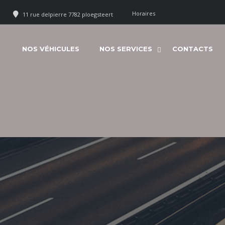
Horaires
11 rue delpierre 7782 ploegsteert
NOS VÉHICULES
NOS SERVICES
CONTACTS