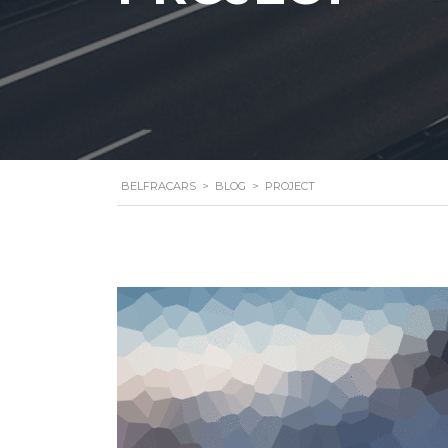
BELFRACARS
>
BLOG
>
PROJECT