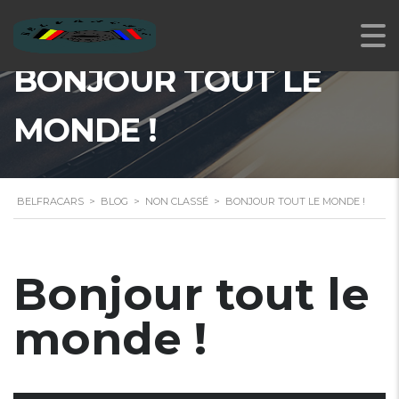
BONJOUR TOUT LE
MONDE !
BELFRACARS
>
BLOG
>
NON CLASSÉ
>
BONJOUR TOUT LE MONDE !
Bonjour tout le
monde !