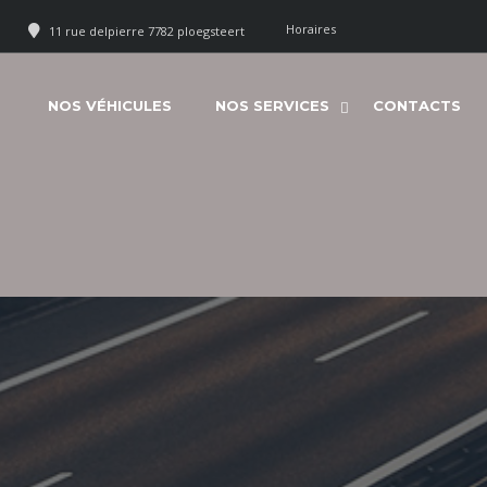
Horaires
11 rue delpierre 7782 ploegsteert
NOS VÉHICULES
NOS SERVICES
CONTACTS