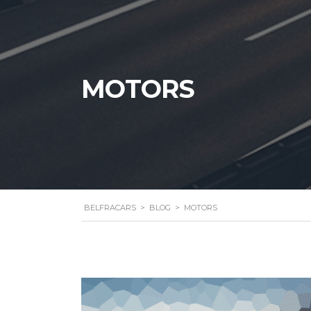
MOTORS
BELFRACARS
>
BLOG
>
MOTORS