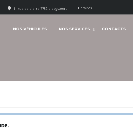
Horaires
11 rue delpierre 7782 ploegsteert
NOS VÉHICULES
NOS SERVICES
CONTACTS
IDE.