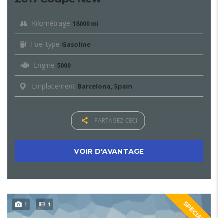
Kilométrage
18000 mi
Fuel type
Gasoline
Engine
5000
Emplacement
Barcelona, Spain
PARTAGEZ CECI
VOIR D'AVANTAGE
SPECIAL
1
1