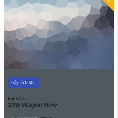
OUR
25 000€
PRICE
KIA SOUL
2015 Wagon New
Kilométrage
18000 mi