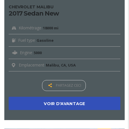
CHEVROLET MALIBU
2017 Sedan New
Kilométrage
18000 mi
Fuel type
Gasoline
Engine
5000
Emplacement
Malibu, CA, USA
PARTAGEZ CECI
VOIR D'AVANTAGE