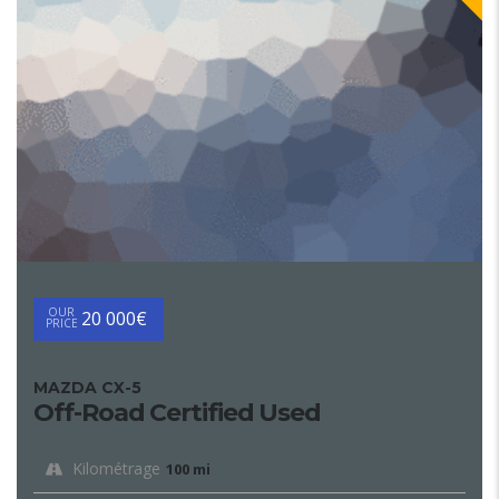
OUR
20 000€
PRICE
MAZDA CX-5
Off-Road Certified Used
Kilométrage
100 mi