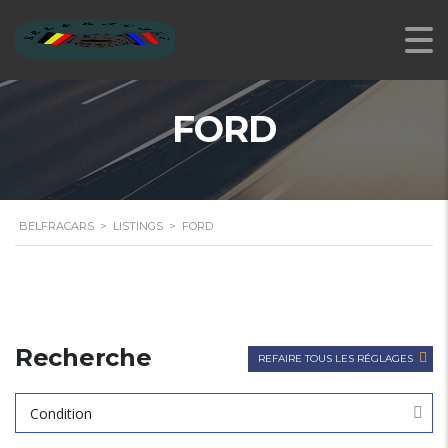
FORD
BELFRACARS
>
LISTINGS
>
FORD
Recherche
REFAIRE TOUS LES RÉGLAGES
Condition