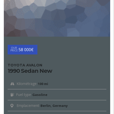
OUR
58 000€
PRICE
TOYOTA AVALON
1990 Sedan New
Kilométrage
100 mi
Fuel type
Gasoline
Emplacement
Berlin, Germany