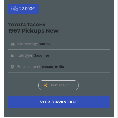
OUR
22 000€
PRICE
TOYOTA TACOMA
1967 Pickups New
Kilométrage
100 mi
Fuel type
Gasoline
Emplacement
Assam, India
PARTAGEZ CECI
VOIR D'AVANTAGE