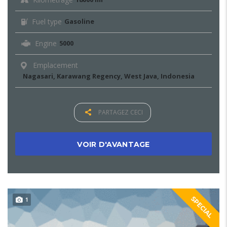
Fuel type
Gasoline
Engine
5000
Emplacement
Nagasari, Karawang Regency, West Java, Indonesia
PARTAGEZ CECI
VOIR D'AVANTAGE
SPECIAL
1