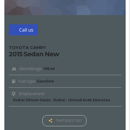
Call us
TOYOTA CAMRY
2015 Sedan New
Kilométrage
100 mi
Fuel type
Gasoline
Emplacement
Dubai Silicon Oasis - Dubai - United Arab Emirates
PARTAGEZ CECI